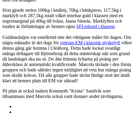
Hon gjorde serien 100kg i knäböj, 70kg i bänkpress, 117,5kg i
marklyft och 287,5kg totalt vilket innebar guld i klassen med en
segermarginal på 40kg till tvåan, Jaana Simola. Marklyften och
totalen är förbättringar av hennes egna
SFI-rekord i klassen
.
Guldmedaljen var emellertid inte det viktigaste målet för dagen. Om
några månader är det dags för
veteran-EM i klassisk styrkelyft
vilket
denna gång går hemma i Uleåborg. Detta hade lockat ovanligt
många deltagare till Björneborg då detta mästerskap står som grund
då landslaget ska tas ut. De åtta främsta lyftarna på poäng per
åldersklass är automatiskt kvalificerade. Marcela tävlade i den första
gruppen och hade således ingen möjlighet att veta hur många poäng
som skulle krävas. Då alla grupper hade tävlat färdigt stod det ändå
klart att hennes plats till EM var säkrad!
På plats är också maken Kennneth "Kenta" Sandvik som
tillsammans med Marcela också varit domare under tävlingarna.