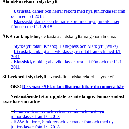
Åländska rekord i styrkelyft
-
Utrustat
, damer och herrar rekord med nya juniorklasser från
och med 1/1 2018
-
Klasssiskt
, damer och herrar rekord med nya juniorklasser
från och med 1/1 2018
ÅKK rankinglistor
, de bästa åländska lyftarna genom tiderna.
-
Styrkelyft totalt, Knäböj, Bänkpress och Marklyft (Wilks)
-
Utrustat,
ranking alla viktklasser, resultat från och med 1/1
2011
-
Klassiskt,
ranking alla viktklasser, resultat från och med 1/1
2011
SFI-rekord i styrkelyft
, svensk-finländska rekord i styrkelyft
OBS!
De senaste SFI-rekordlistorna hittar du numera här
Nedanstående listor uppdateras inte längre, lämnas endast
kvar här som arkiv
-
Juniorer, Seniorer och veteraner från och med nya
juniorklasser från 1/1 2018
- RAW Juniorer, Seniorer och veteraner från och med nya
juniorklasser från 1/1 2018