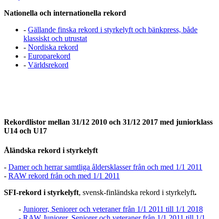
Nationella och internationella rekord
-
Gällande finska rekord i styrkelyft och bänkpress, både
klassiskt och utrustat
-
Nordiska rekord
-
Europarekord
-
Världsrekord
Rekordlistor mellan 31/12 2010 och 31/12 2017 med juniorklass
U14 och U17
Åländska rekord i styrkelyft
-
Damer och herrar samtliga åldersklasser från och med 1/1 2011
-
RAW rekord från och med 1/1 2011
SFI-rekord i styrkelyft
, svensk-finländska rekord i styrkelyft
.
-
Juniorer, Seniorer och veteraner från 1/1 2011 till 1/1 2018
- RAW Juniorer, Seniorer och veteraner från 1/1 2011 till 1/1