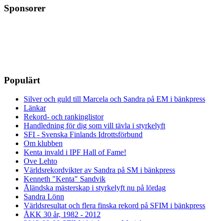
Sponsorer
Populärt
Silver och guld till Marcela och Sandra på EM i bänkpress
Länkar
Rekord- och rankinglistor
Handledning för dig som vill tävla i styrkelyft
SFI - Svenska Finlands Idrottsförbund
Om klubben
Kenta invald i IPF Hall of Fame!
Ove Lehto
Världsrekordvikter av Sandra på SM i bänkpress
Kenneth "Kenta" Sandvik
Åländska mästerskap i styrkelyft nu på lördag
Sandra Lönn
Världsresultat och flera finska rekord på SFIM i bänkpress
ÅKK 30 år, 1982 - 2012